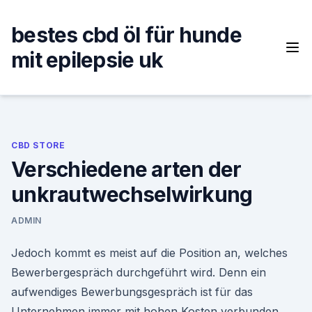
Skip
to
bestes cbd öl für hunde
content
mit epilepsie uk
CBD STORE
Verschiedene arten der
unkrautwechselwirkung
ADMIN
Jedoch kommt es meist auf die Position an, welches
Bewerbergespräch durchgeführt wird. Denn ein
aufwendiges Bewerbungsgespräch ist für das
Unternehmen immer mit hohen Kosten verbunden.