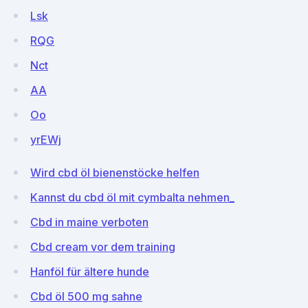
Lsk
RQG
Nct
AA
Oo
yrEWj
Wird cbd öl bienenstöcke helfen
Kannst du cbd öl mit cymbalta nehmen_
Cbd in maine verboten
Cbd cream vor dem training
Hanföl für ältere hunde
Cbd öl 500 mg sahne